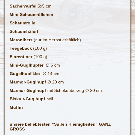
Sacherwürfel
5x5 cm
Mini-Schaumröllchen
Schaumrolle
Schaumhäferl
Maroniherz
(nur im Herbst erhältlich)
Teegebäck
(100 g)
Florentiner
(100 g)
Mini-Guglhupferl
∅ 6 cm
Gugelhupf
klein ∅ 14 cm
Marmor-Guglhupf
∅ 20 cm
Marmor-Guglhupf
mit Schokoüberzug ∅ 20 cm
Biskuit-Guglhupf
hell
Muffin
unsere beliebtesten "Süßen Kleinigkeiten" GANZ
GROSS