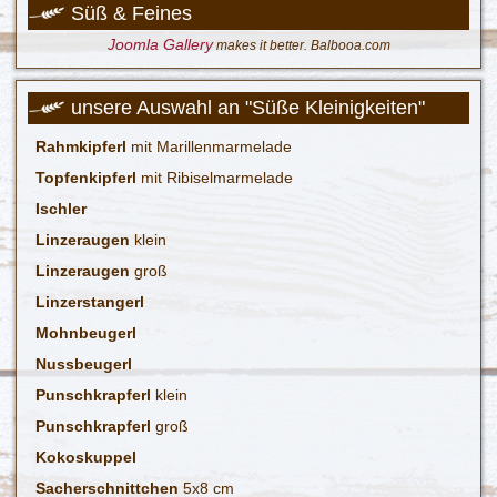
Süß & Feines
Joomla Gallery
makes it better. Balbooa.com
unsere Auswahl an "Süße Kleinigkeiten"
Rahmkipferl
mit Marillenmarmelade
Topfenkipferl
mit Ribiselmarmelade
Ischler
Linzeraugen
klein
Linzeraugen
groß
Linzerstangerl
Mohnbeugerl
Nussbeugerl
Punschkrapferl
klein
Punschkrapferl
groß
Kokoskuppel
Sacherschnittchen
5x8 cm