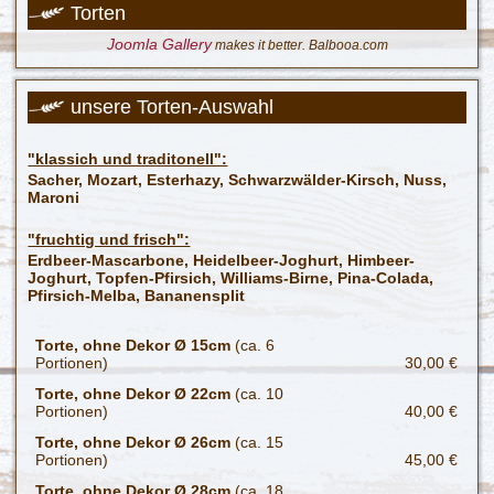
Torten
Joomla Gallery
makes it better. Balbooa.com
unsere Torten-Auswahl
"klassich und traditonell":
Sacher, Mozart, Esterhazy, Schwarzwälder-Kirsch, Nuss,
Maroni
"fruchtig und frisch":
Erdbeer-Mascarbone, Heidelbeer-Joghurt, Himbeer-
Joghurt, Topfen-Pfirsich, Williams-Birne, Pina-Colada,
Pfirsich-Melba, Bananensplit
Torte, ohne Dekor Ø 15cm
(ca. 6
Portionen)
30,00 €
Torte, ohne Dekor Ø 22cm
(ca. 10
Portionen)
40,00 €
Torte, ohne Dekor Ø 26cm
(ca. 15
Portionen)
45,00 €
Torte, ohne Dekor Ø 28cm
(ca. 18