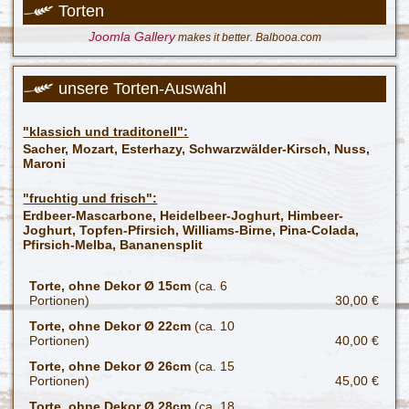
Torten
Joomla Gallery
makes it better. Balbooa.com
unsere Torten-Auswahl
"klassich und traditonell":
Sacher, Mozart, Esterhazy, Schwarzwälder-Kirsch, Nuss,
Maroni
"fruchtig und frisch":
Erdbeer-Mascarbone, Heidelbeer-Joghurt, Himbeer-
Joghurt, Topfen-Pfirsich, Williams-Birne, Pina-Colada,
Pfirsich-Melba, Bananensplit
Torte, ohne Dekor Ø 15cm
(ca. 6
Portionen)
30,00 €
Torte, ohne Dekor Ø 22cm
(ca. 10
Portionen)
40,00 €
Torte, ohne Dekor Ø 26cm
(ca. 15
Portionen)
45,00 €
Torte, ohne Dekor Ø 28cm
(ca. 18